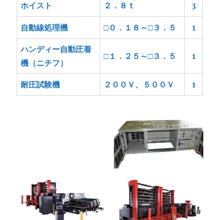
ホイスト
２．８ｔ
3
自動線処理機
□０．１８～□３．５
1
ハンディー自動圧着
□１．２５～□３．５
1
機（ニチフ）
耐圧試験機
２００Ｖ、５００Ｖ
1