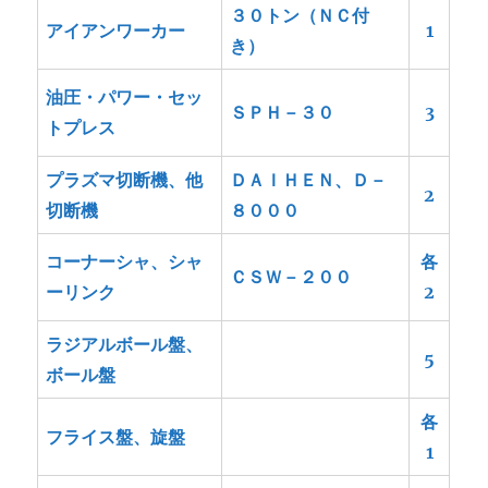
３０トン（ＮＣ付
アイアンワーカー
1
き）
油圧・パワー・セッ
ＳＰＨ－３０
3
トプレス
プラズマ切断機、他
ＤＡＩＨＥＮ、Ｄ－
2
切断機
８０００
コーナーシャ、シャ
各
ＣＳＷ－２００
ーリンク
2
ラジアルボール盤、
5
ボール盤
各
フライス盤、旋盤
1